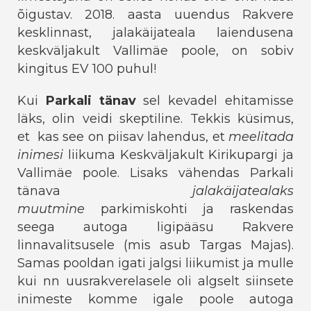
õigustav. 2018. aasta uuendus Rakvere
kesklinnast, jalakäijateala laiendusena
keskväljakult Vallimäe poole, on sobiv
kingitus EV 100 puhul!
Kui
Parkali tänav
sel kevadel ehitamisse
läks, olin veidi skeptiline. Tekkis küsimus,
et kas see on piisav lahendus, et
meelitada
inimesi
liikuma Keskväljakult Kirikupargi ja
Vallimäe poole. Lisaks vähendas Parkali
tänava
jalakäijatealaks
muutmine
parkimiskohti ja raskendas
seega autoga ligipääsu Rakvere
linnavalitsusele (mis asub Targas Majas).
Samas pooldan igati jalgsi liikumist ja mulle
kui nn uusrakverelasele oli algselt siinsete
inimeste komme igale poole autoga