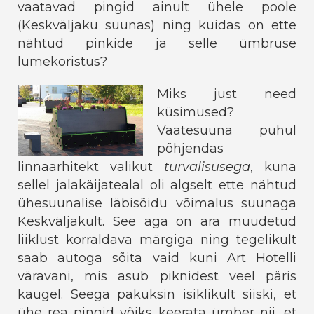
vaatavad pingid ainult ühele poole
(Keskväljaku suunas) ning kuidas on ette
nähtud pinkide ja selle ümbruse
lumekoristus?
Miks just need
küsimused?
Vaatesuuna puhul
põhjendas
linnaarhitekt valikut
turvalisusega
, kuna
sellel jalakäijatealal oli algselt ette nähtud
ühesuunalise läbisõidu võimalus suunaga
Keskväljakult. See aga on ära muudetud
liiklust korraldava märgiga ning tegelikult
saab autoga sõita vaid kuni Art Hotelli
väravani, mis asub piknidest veel päris
kaugel. Seega pakuksin isiklikult siiski, et
ühe rea pingid võiks keerata ümber nii, et