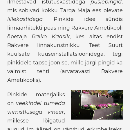
ilmestavad istutuskastidega
puslepingid
,
mis sobivad kokku Targa Maja ees olevate
lillekastidega
. Pinkide idee sündis
linnaarhitekti peas ning Rakvere Ametikooli
õpetaja
Raiko Kaasik
, kes aitas endist
Rakvere linnakunstnikku Teet Suurt
kuulsate kuuseinstallatsioonidega, tegi
pinkidele täpse joonise, mille järgi pingid ka
valmist tehti (arvatavasti Rakvere
Ametikoolis).
Pinkide materjaliks
on
veekindel tumeda
viimistlusega vineer
,
millesse lõigatud
augud jm ääred on värvitud erkroheliseks.