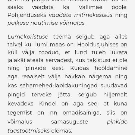
saaks vaadata ka Vallimäe poole.
Põhjenduseks
vaadete mitmekesisus
ning
päikese nautimise võimalus
.
Lumekoristuse
teema selgub aga alles
talvel kui lumi maas on. Hooldusjuhises on
küll välja toodud, et lund tuleb lükata
jalakäijateala servadest, kus takistusi ei ole
ning pinkide eest. Kuidas hooldamine
aga
reaalselt välja hakkab nägema ning
kas sahamehed-labidakuningad
suudavad
pingid terveks jätta, selgub hiljemalt
kevadeks. Kindel on aga see, et kuna
tegemist on nn omadisainiga, siis on
võimalus samasuguste
pinkide
taastootmiseks
olemas.