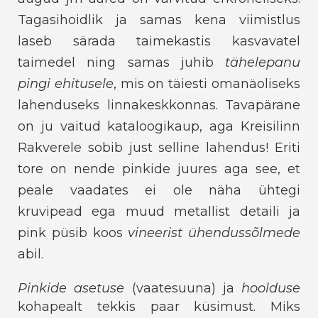
Tagasihoidlik ja samas kena viimistlus
laseb särada taimekastis kasvavatel
taimedel ning samas juhib
tähelepanu
pingi ehitusele
, mis on täiesti omanäoliseks
lahenduseks linnakeskkonnas. Tavapärane
on ju vaitud kataloogikaup, aga Kreisilinn
Rakverele sobib just selline lahendus! Eriti
tore on nende pinkide juures aga see, et
peale vaadates ei ole näha ühtegi
kruvipead ega muud metallist detaili ja
pink püsib koos
vineerist ühendussõlmede
abil.
Pinkide asetuse
(vaatesuuna) ja
hoolduse
kohapealt tekkis paar küsimust. Miks