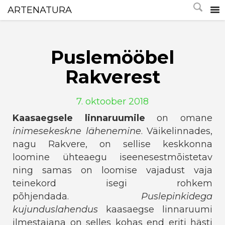
ARTENATURA
Puslemööbel
Rakverest
7. oktoober 2018
Kaasaegsele linnaruumile
on omane
inimesekeskne lähenemine
. Väikelinnades,
nagu Rakvere, on sellise keskkonna
loomine ühteaegu iseenesestmõistetav
ning samas on loomise vajadust vaja
teinekord isegi rohkem
põhjendada.
Puslepinkidega
kujunduslahendus
kaasaegse linnaruumi
ilmestajana on selles kohas end eriti hästi